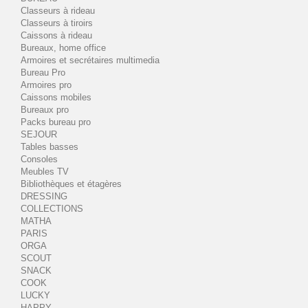
Classeurs à rideau
Classeurs à tiroirs
Caissons à rideau
Bureaux, home office
Armoires et secrétaires multimedia
Bureau Pro
Armoires pro
Caissons mobiles
Bureaux pro
Packs bureau pro
SEJOUR
Tables basses
Consoles
Meubles TV
Bibliothèques et étagères
DRESSING
COLLECTIONS
MATHA
PARIS
ORGA
SCOUT
SNACK
COOK
LUCKY
HAPPY