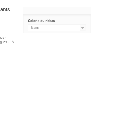
ants
Coloris du rideau
Blanc
ncs -
agues - 18