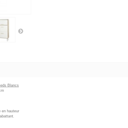
ieds Blancs
 cm
e en hauteur
abattant.