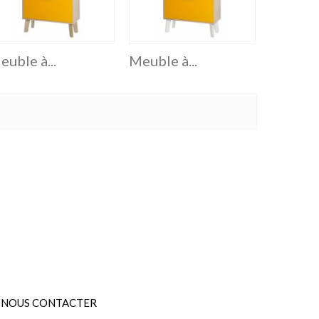
euble à...
Meuble à...
Banc Co
NOUS CONTACTER