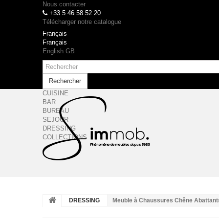
Nous contacter
+33 5 46 58 52 20
Télécharger notre catalogue
Français
Français
English GB
Rechercher
CUISINE
BAR
BUREAU
SEJOUR
DRESSING
COLLECTIONS
DRESSING
Meuble à Chaussures Chêne Abattant