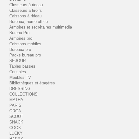
Classeurs à rideau
Classeurs à tiroirs
Caissons à rideau
Bureaux, home office
Armoires et secrétaires multimedia
Bureau Pro
Armoires pro
Caissons mobiles
Bureaux pro
Packs bureau pro
SEJOUR
Tables basses
Consoles
Meubles TV
Bibliothèques et étagères
DRESSING
COLLECTIONS
MATHA
PARIS
ORGA
SCOUT
SNACK
COOK
LUCKY
HAPPY