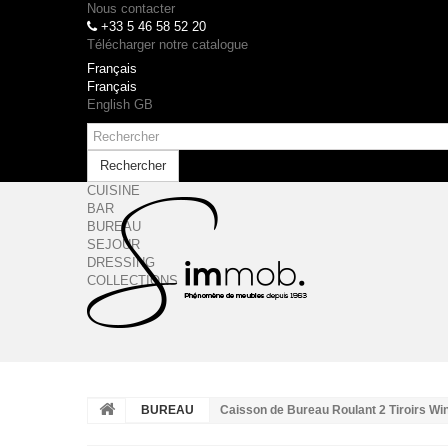
Nous contacter
+33 5 46 58 52 20
Télécharger notre catalogue
Français
Français
English GB
Rechercher
CUISINE
BAR
BUREAU
SEJOUR
DRESSING
COLLECTIONS
BUREAU
Caisson de Bureau Roulant 2 Tiroirs Wi