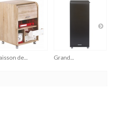
isson de...
Grand...
Grand...