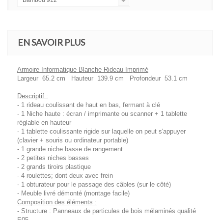
Bambou 912
EN SAVOIR PLUS
Armoire Informatique Blanche Rideau Imprimé
Largeur 65.2 cm Hauteur 139.9 cm Profondeur 53.1 cm
Descriptif :
- 1 rideau coulissant de haut en bas, fermant à clé
- 1 Niche haute : écran / imprimante ou scanner + 1 tablette
réglable en hauteur
- 1 tablette coulissante rigide sur laquelle on peut s'appuyer
(clavier + souris ou ordinateur portable)
- 1 grande niche basse de rangement
- 2 petites niches basses
- 2 grands tiroirs plastique
- 4 roulettes; dont deux avec frein
- 1 obturateur pour le passage des câbles (sur le côté)
- Meuble livré démonté (montage facile)
Composition des éléments :
- Structure : Panneaux de particules de bois mélaminés qualité
E05