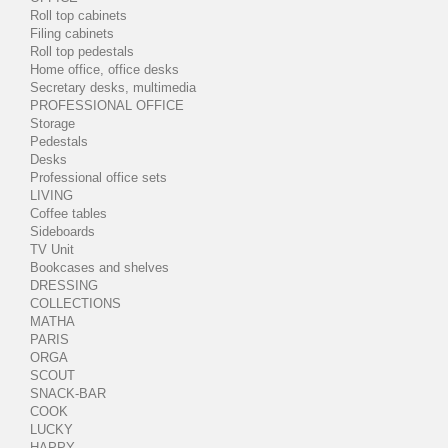
Roll top cabinets
Filing cabinets
Roll top pedestals
Home office, office desks
Secretary desks, multimedia
PROFESSIONAL OFFICE
Storage
Pedestals
Desks
Professional office sets
LIVING
Coffee tables
Sideboards
TV Unit
Bookcases and shelves
DRESSING
COLLECTIONS
MATHA
PARIS
ORGA
SCOUT
SNACK-BAR
COOK
LUCKY
HAPPY