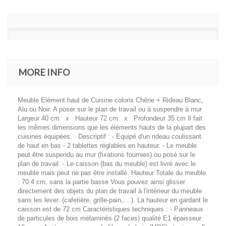
MORE INFO
Meuble Elément haut de Cuisine coloris Chêne + Rideau Blanc,
Alu ou Noir. A poser sur le plan de travail ou à suspendre à mur
Largeur 40 cm x Hauteur 72 cm x Profondeur 35 cm Il fait
les mêmes dimensions que les éléments hauts de la plupart des
cuisines équipées. Descriptif : - Equipé d'un rideau coulissant
de haut en bas - 2 tablettes réglables en hauteur. - Le meuble
peut être suspendu au mur (fixations fournies) ou posé sur le
plan de travail. - Le caisson (bas du meuble) est livré avec le
meuble mais peut ne pas être installé. Hauteur Totale du meuble
: 70.4 cm, sans la partie basse Vous pouvez ainsi glisser
directement des objets du plan de travail à l'intérieur du meuble
sans les lever. (cafetière, grille-pain,....). La hauteur en gardant le
caisson est de 72 cm Caractéristiques techniques : - Panneaux
de particules de bois mélaminés (2 faces) qualité E1 épaisseur