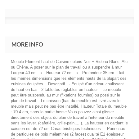
MORE INFO
Meuble Elément haut de Cuisine coloris Noir + Rideau Blanc, Alu
ou Chêne. A poser sur le plan de travail ou à suspendre à mur
Largeur 40 cm x Hauteur 72 cm x Profondeur 35 cm Il fait
les mêmes dimensions que les éléments hauts de la plupart des
cuisines équipées. Descriptif : - Equipé d'un rideau coulissant
de haut en bas - 2 tablettes réglables en hauteur. - Le meuble
peut être suspendu au mur (fixations fournies) ou posé sur le
plan de travail. - Le caisson (bas du meuble) est livré avec le
meuble mais peut ne pas être installé. Hauteur Totale du meuble
: 70.4 cm, sans la partie basse Vous pouvez ainsi glisser
directement des objets du plan de travail à l'intérieur du meuble
sans les lever. (cafetière, grille-pain,....). La hauteur en gardant le
caisson est de 72 cm Caractéristiques techniques : - Panneaux
de particules de bois mélaminés (2 faces) qualité E1 épaisseur