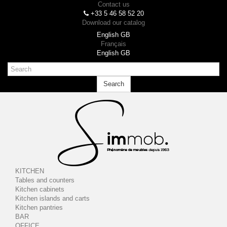
Contact us
+33 5 46 58 52 20
Download our catalog
English GB
Français
English GB
Search
Toggle
navigation
KITCHEN
Tables and counters
Kitchen cabinets
Kitchen islands and carts
Kitchen pantries
BAR
OFFICE