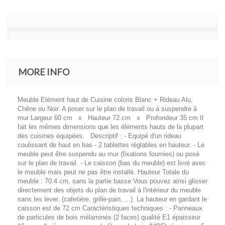
MORE INFO
Meuble Elément haut de Cuisine coloris Blanc + Rideau Alu,
Chêne ou Noir. A poser sur le plan de travail ou à suspendre à
mur Largeur 60 cm x Hauteur 72 cm x Profondeur 35 cm Il
fait les mêmes dimensions que les éléments hauts de la plupart
des cuisines équipées. Descriptif : - Equipé d'un rideau
coulissant de haut en bas - 2 tablettes réglables en hauteur. - Le
meuble peut être suspendu au mur (fixations fournies) ou posé
sur le plan de travail. - Le caisson (bas du meuble) est livré avec
le meuble mais peut ne pas être installé. Hauteur Totale du
meuble : 70.4 cm, sans la partie basse Vous pouvez ainsi glisser
directement des objets du plan de travail à l'intérieur du meuble
sans les lever. (cafetière, grille-pain,....). La hauteur en gardant le
caisson est de 72 cm Caractéristiques techniques : - Panneaux
de particules de bois mélaminés (2 faces) qualité E1 épaisseur