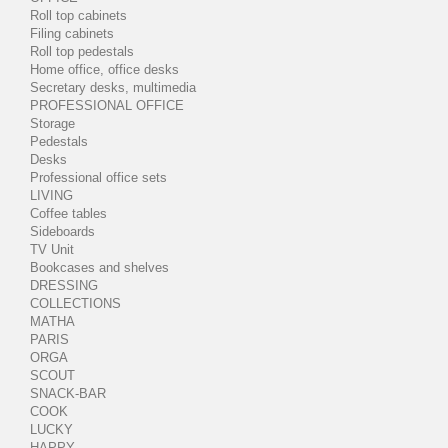
Roll top cabinets
Filing cabinets
Roll top pedestals
Home office, office desks
Secretary desks, multimedia
PROFESSIONAL OFFICE
Storage
Pedestals
Desks
Professional office sets
LIVING
Coffee tables
Sideboards
TV Unit
Bookcases and shelves
DRESSING
COLLECTIONS
MATHA
PARIS
ORGA
SCOUT
SNACK-BAR
COOK
LUCKY
HAPPY