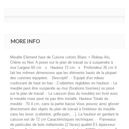
MORE INFO
Meuble Elément haut de Cuisine coloris Blanc + Rideau Alu,
Chêne ou Noir. A poser sur le plan de travail ou à suspendre à
mur Largeur 60 cm x Hauteur 72 cm x Profondeur 35 cm Il
fait les mêmes dimensions que les éléments hauts de la plupart
des cuisines équipées. Descriptif : - Equipé d'un rideau
coulissant de haut en bas - 2 tablettes réglables en hauteur. - Le
meuble peut être suspendu au mur (fixations fournies) ou posé
sur le plan de travail. - Le caisson (bas du meuble) est livré avec
le meuble mais peut ne pas être installé. Hauteur Totale du
meuble : 70.4 cm, sans la partie basse Vous pouvez ainsi glisser
directement des objets du plan de travail à l'intérieur du meuble
sans les lever. (cafetière, grille-pain,....). La hauteur en gardant le
caisson est de 72 cm Caractéristiques techniques : - Panneaux
de particules de bois mélaminés (2 faces) qualité E1 épaisseur