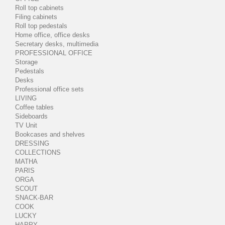
Roll top cabinets
Filing cabinets
Roll top pedestals
Home office, office desks
Secretary desks, multimedia
PROFESSIONAL OFFICE
Storage
Pedestals
Desks
Professional office sets
LIVING
Coffee tables
Sideboards
TV Unit
Bookcases and shelves
DRESSING
COLLECTIONS
MATHA
PARIS
ORGA
SCOUT
SNACK-BAR
COOK
LUCKY
HAPPY